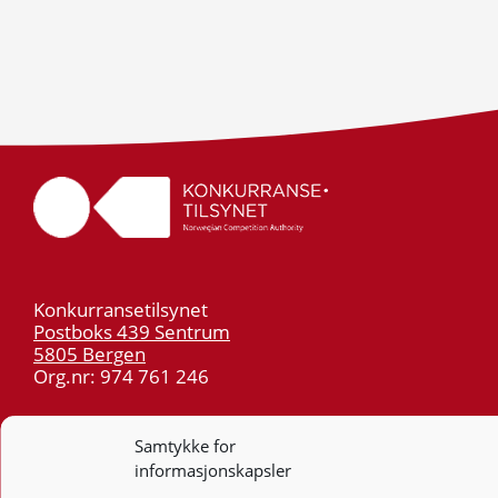
Konkurransetilsynet
Postboks 439 Sentrum
5805 Bergen
Org.nr: 974 761 246
Telefon:
55 59 75 00
Samtykke for
E-post:
post@kt.no
informasjonskapsler