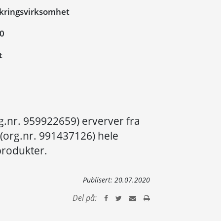
ikringsvirksomhet
20
t
g.nr. 959922659) erverver fra
 (org.nr. 991437126) hele
produkter.
Publisert:
20.07.2020
Del på: