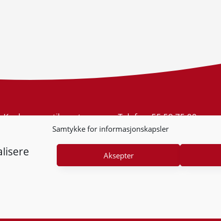
Konkurransetilsynet
Telefon:
55 59 75 00
Postboks 439 Sentrum
E-post:
post@kt.no
Samtykke for informasjonskapsler
5805 Bergen
Nyhetsvarsel >>
Org.nr: 974 761 246
lisere
Aksepter