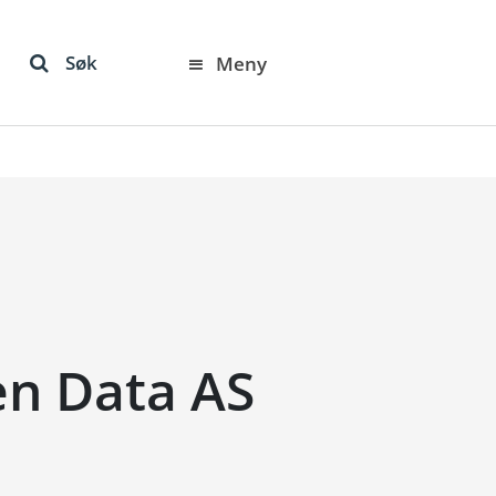
Søk
Meny
en Data AS