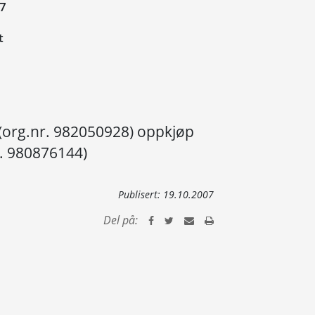
07
t
(org.nr. 982050928) oppkjøp
r. 980876144)
Publisert:
19.10.2007
Del på: