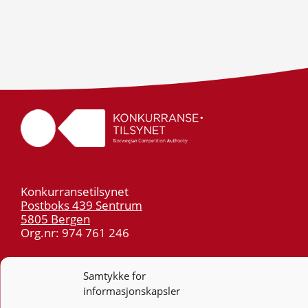
Konkurransetilsynet
Postboks 439 Sentrum
5805 Bergen
Org.nr: 974 761 246
Telefon:
55 59 75 00
Samtykke for
E-post:
post@kt.no
informasjonskapsler