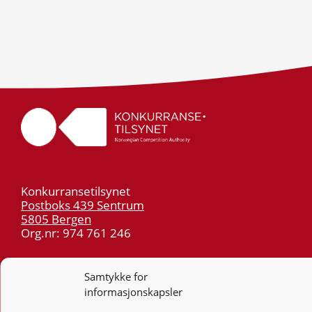
Konkurransetilsynet
Postboks 439 Sentrum
5805 Bergen
Org.nr: 974 761 246
Telefon:
55 59 75 00
Samtykke for
E-post:
post@kt.no
informasjonskapsler
Nyhetsvarsel >>