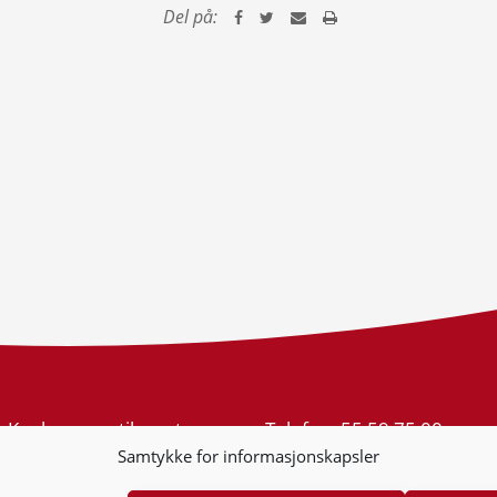
Del på:
Konkurransetilsynet
Telefon:
55 59 75 00
Postboks 439 Sentrum
E-post:
post@kt.no
Samtykke for informasjonskapsler
5805 Bergen
Nyhetsvarsel >>
Org.nr: 974 761 246