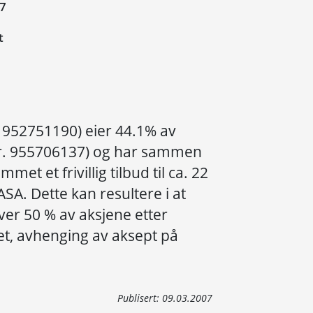
07
t
. 952751190) eier 44.1% av
nr. 955706137) og har sammen
et et frivillig tilbud til ca. 22
SA. Dette kan resultere i at
ver 50 % av aksjene etter
et, avhenging av aksept på
Publisert:
09.03.2007