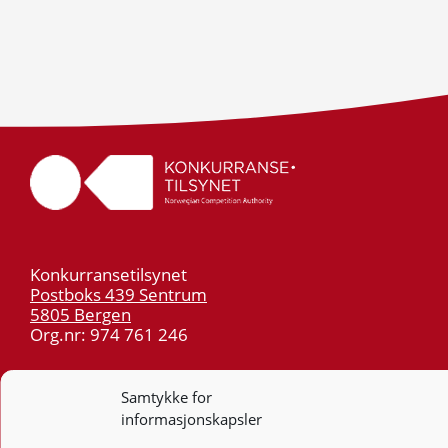
Konkurransetilsynet
Postboks 439 Sentrum
5805 Bergen
Org.nr: 974 761 246
Telefon:
55 59 75 00
Samtykke for
E-post:
post@kt.no
informasjonskapsler
Nyhetsvarsel >>