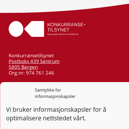
Konkurransetilsynet
Postboks 439 Sentrum
5805 Bergen
Org.nr: 974 761 246
Telefon:
55 59 75 00
Samtykke for
E-post:
post@kt.no
informasjonskapsler
Nyhetsvarsel >>
Vi bruker informasjonskapsler for å
optimalisere nettstedet vårt.
Personvern