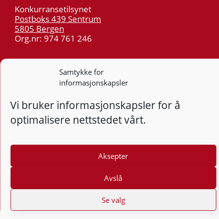
Konkurransetilsynet
Postboks 439 Sentrum
5805 Bergen
Org.nr: 974 761 246
Telefon:
55 59 75 00
Samtykke for
E-post:
post@kt.no
informasjonskapsler
Nyhetsvarsel >>
Vi bruker informasjonskapsler for å
optimalisere nettstedet vårt.
Personvern
Tilgjengelighetserklæring
Aksepter
Følg
F
Avslå
Se valg