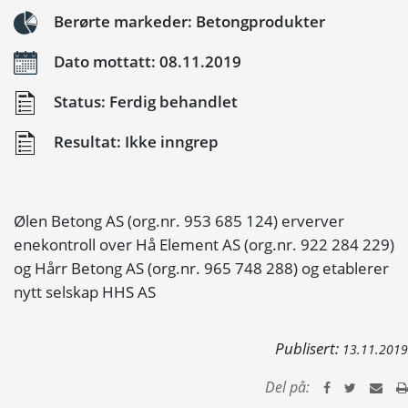
Berørte markeder: Betongprodukter
Dato mottatt: 08.11.2019
Status: Ferdig behandlet
Resultat: Ikke inngrep
Ølen Betong AS (org.nr. 953 685 124) erverver
enekontroll over Hå Element AS (org.nr. 922 284 229)
og Hårr Betong AS (org.nr. 965 748 288) og etablerer
nytt selskap HHS AS
Publisert:
13.11.2019
Del på: