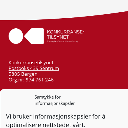
Konkurransetilsynet
Postboks 439 Sentrum
5805 Bergen
Org.nr: 974 761 246
Telefon:
55 59 75 00
Samtykke for
E-post:
post@kt.no
informasjonskapsler
Nyhetsvarsel >>
Vi bruker informasjonskapsler for å
optimalisere nettstedet vårt.
Personvern