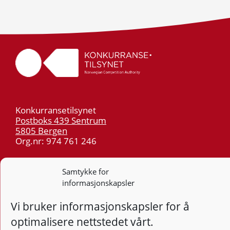
Konkurransetilsynet
Postboks 439 Sentrum
5805 Bergen
Org.nr: 974 761 246
Telefon:
55 59 75 00
Samtykke for
E-post:
post@kt.no
informasjonskapsler
Nyhetsvarsel >>
Vi bruker informasjonskapsler for å
optimalisere nettstedet vårt.
Personvern