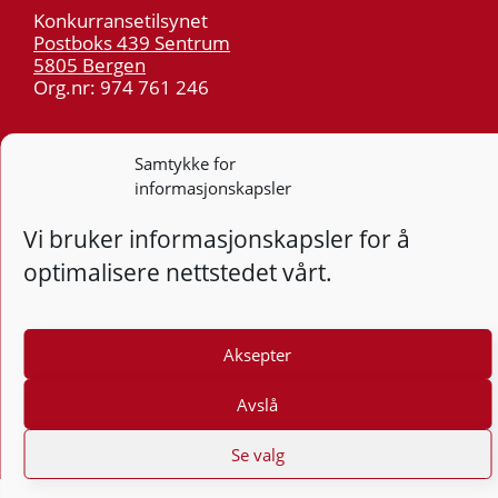
Konkurransetilsynet
Postboks 439 Sentrum
5805 Bergen
Org.nr: 974 761 246
Telefon:
55 59 75 00
Samtykke for
E-post:
post@kt.no
informasjonskapsler
Nyhetsvarsel >>
Vi bruker informasjonskapsler for å
optimalisere nettstedet vårt.
Personvern
Tilgjengelighetserklæring
Aksepter
Følg
F
Avslå
Se valg