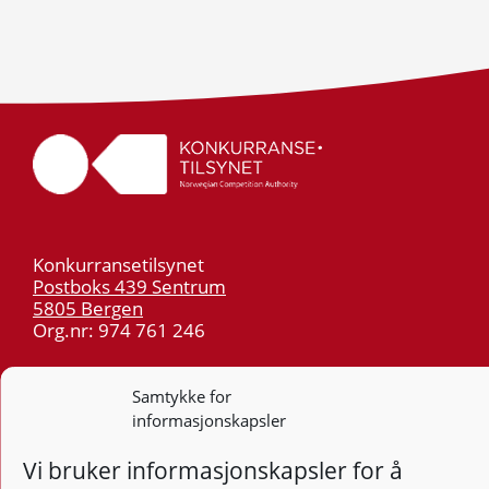
Konkurransetilsynet
Postboks 439 Sentrum
5805 Bergen
Org.nr: 974 761 246
Telefon:
55 59 75 00
Samtykke for
E-post:
post@kt.no
informasjonskapsler
Nyhetsvarsel >>
Vi bruker informasjonskapsler for å