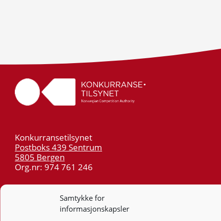
Konkurransetilsynet
Postboks 439 Sentrum
5805 Bergen
Org.nr: 974 761 246
Telefon:
55 59 75 00
Samtykke for
E-post:
post@kt.no
informasjonskapsler