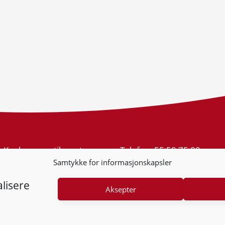
Konkurransetilsynet
Telefon:
55 59 75 00
Postboks 439 Sentrum
E-post:
post@kt.no
Samtykke for informasjonskapsler
5805 Bergen
Nyhetsvarsel >>
Org.nr: 974 761 246
lisere
Aksepter