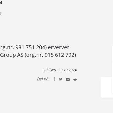
24
t
rg.nr. 931 751 204) erverver
 Group AS (org.nr. 915 612 792)
Publisert:
30.10.2024
Del på: