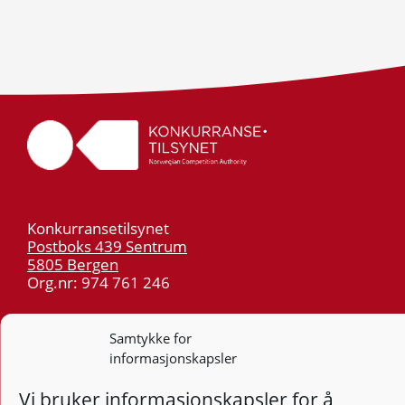
Konkurransetilsynet
Postboks 439 Sentrum
5805 Bergen
Org.nr: 974 761 246
Telefon:
55 59 75 00
Samtykke for
E-post:
post@kt.no
informasjonskapsler
Nyhetsvarsel >>
Vi bruker informasjonskapsler for å