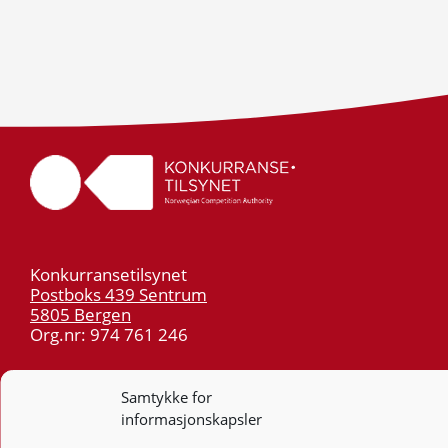
Konkurransetilsynet
Postboks 439 Sentrum
5805 Bergen
Org.nr: 974 761 246
Telefon:
55 59 75 00
Samtykke for
E-post:
post@kt.no
informasjonskapsler
Nyhetsvarsel >>