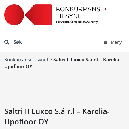
Søk
Meny
Konkurransetilsynet
>
Saltri II Luxco S.á r.l – Karelia-
Upofloor OY
Saltri II Luxco S.á r.l – Karelia-
Upofloor OY