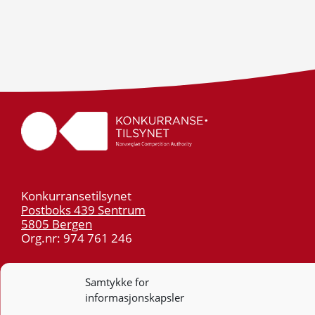
Konkurransetilsynet
Postboks 439 Sentrum
5805 Bergen
Org.nr: 974 761 246
Telefon:
55 59 75 00
Samtykke for
E-post:
post@kt.no
informasjonskapsler