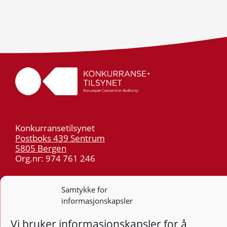
Konkurransetilsynet
Postboks 439 Sentrum
5805 Bergen
Org.nr: 974 761 246
Telefon:
55 59 75 00
Samtykke for
E-post:
post@kt.no
informasjonskapsler
Nyhetsvarsel >>
Vi bruker informasjonskapsler for å