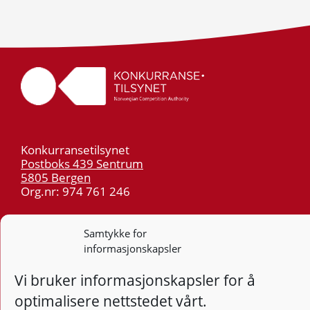
Konkurransetilsynet
Postboks 439 Sentrum
5805 Bergen
Org.nr: 974 761 246
Telefon:
55 59 75 00
Samtykke for
E-post:
post@kt.no
informasjonskapsler
Nyhetsvarsel >>
Vi bruker informasjonskapsler for å
optimalisere nettstedet vårt.
Personvern