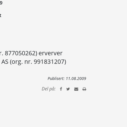
09
t
r. 877050262) erverver
 AS (org. nr. 991831207)
Publisert:
11.08.2009
Del på: