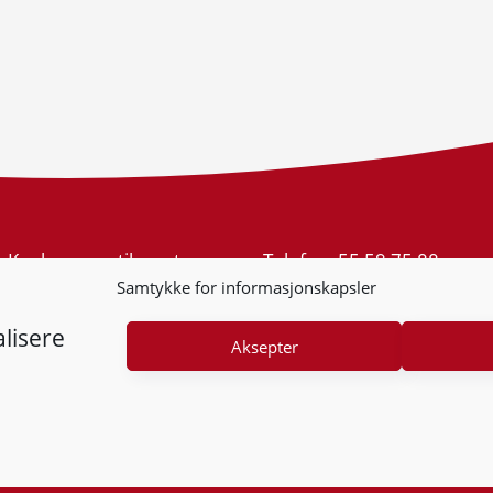
Konkurransetilsynet
Telefon:
55 59 75 00
Postboks 439 Sentrum
E-post:
post@kt.no
Samtykke for informasjonskapsler
5805 Bergen
Nyhetsvarsel >>
Org.nr: 974 761 246
lisere
Aksepter