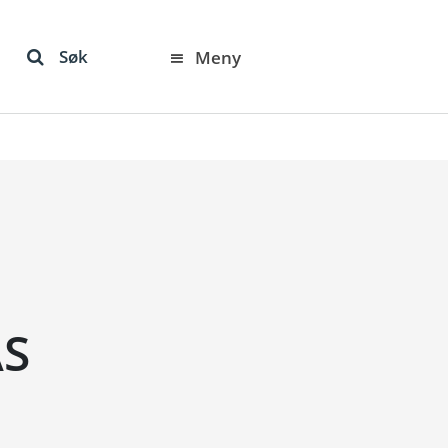
Søk
Meny
AS