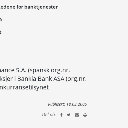
edene for banktjenester
05
t
nce S.A. (spansk org.nr.
ksjer i Bankia Bank ASA (org.nr.
onkurransetilsynet
Publisert:
18.03.2005
Del på: