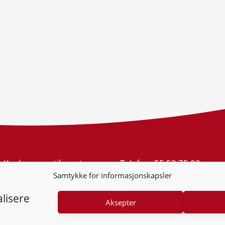
Konkurransetilsynet
Telefon:
55 59 75 00
Postboks 439 Sentrum
E-post:
post@kt.no
Samtykke for informasjonskapsler
5805 Bergen
Nyhetsvarsel >>
Org.nr: 974 761 246
lisere
Aksepter