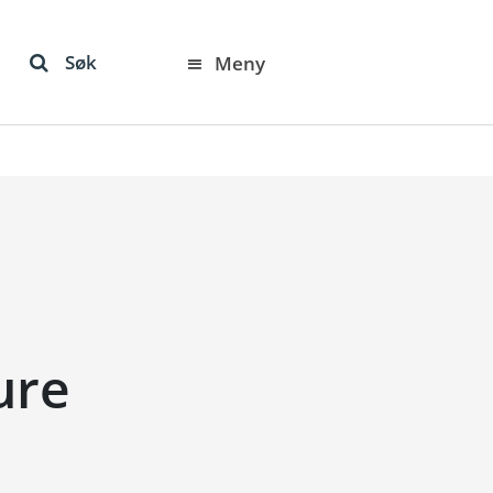
Søk
Meny
ure