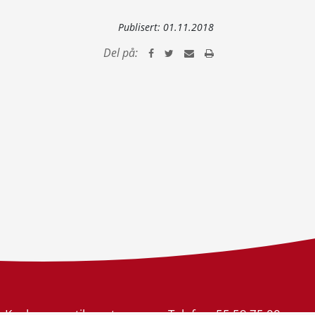
Publisert:
01.11.2018
Del på:
Konkurransetilsynet
Telefon:
55 59 75 00