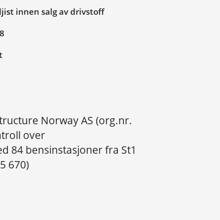
ist innen salg av drivstoff
18
t
tructure Norway AS (org.nr.
troll over
d 84 bensinstasjoner fra St1
5 670)