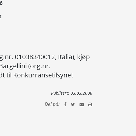
06
t
g.nr. 01038340012, Italia), kjøp
Bargellini (org.nr.
t til Konkurransetilsynet
Publisert:
03.03.2006
Del på: