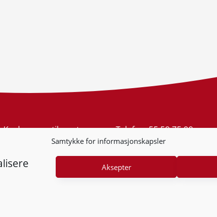
Konkurransetilsynet
Telefon:
55 59 75 00
Postboks 439 Sentrum
E-post:
post@kt.no
Samtykke for informasjonskapsler
5805 Bergen
Nyhetsvarsel >>
Org.nr: 974 761 246
lisere
Aksepter