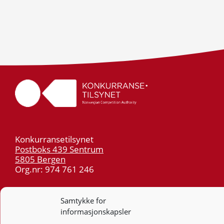
Konkurransetilsynet
Postboks 439 Sentrum
5805 Bergen
Org.nr: 974 761 246
Telefon:
55 59 75 00
Samtykke for
E-post:
post@kt.no
informasjonskapsler