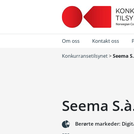
Om oss
Kontakt oss
Konkurransetilsynet
>
Seema S.à
Seema S.à.
Berørte markeder: Digita