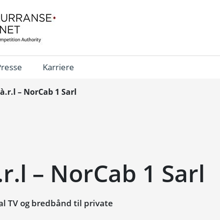
Presse
Karriere
.r.l – NorCab 1 Sarl
r.l – NorCab 1 Sarl
l TV og bredbånd til private