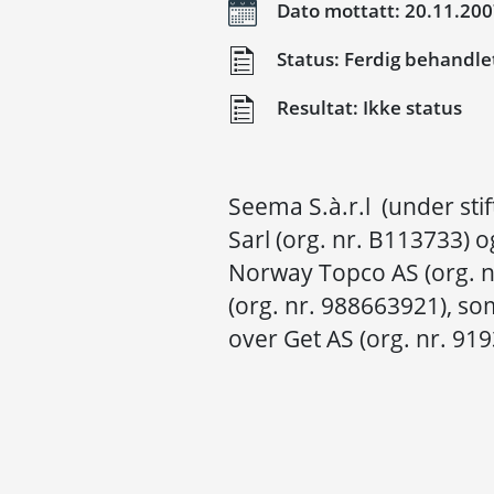
Dato mottatt: 20.11.20
Status: Ferdig behandle
Resultat: Ikke status
Seema S.à.r.l (under sti
Sarl (org. nr. B113733) o
Norway Topco AS (org. 
(org. nr. 988663921), som
over Get AS (org. nr. 91