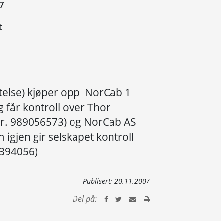
07
t
ftelse) kjøper opp NorCab 1
g får kontroll over Thor
nr. 989056573) og NorCab AS
 igjen gir selskapet kontroll
9394056)
Publisert:
20.11.2007
Del på: