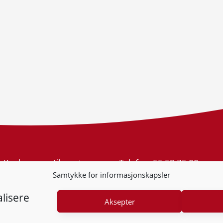
Konkurransetilsynet
Telefon:
55 59 75 00
Postboks 439 Sentrum
E-post:
post@kt.no
Samtykke for informasjonskapsler
5805 Bergen
Nyhetsvarsel >>
Org.nr: 974 761 246
lisere
Aksepter