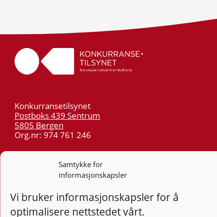
Konkurransetilsynet
Postboks 439 Sentrum
5805 Bergen
Org.nr: 974 761 246
Telefon:
55 59 75 00
Samtykke for
E-post:
post@kt.no
informasjonskapsler
Nyhetsvarsel >>
Vi bruker informasjonskapsler for å
optimalisere nettstedet vårt.
Personvern