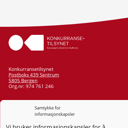
Konkurransetilsynet
Postboks 439 Sentrum
5805 Bergen
Org.nr: 974 761 246
Telefon:
55 59 75 00
E-post:
post@kt.no
Samtykke for
informasjonskapsler
Nyhetsvarsel >>
Vi bruker informasjonskapsler for å