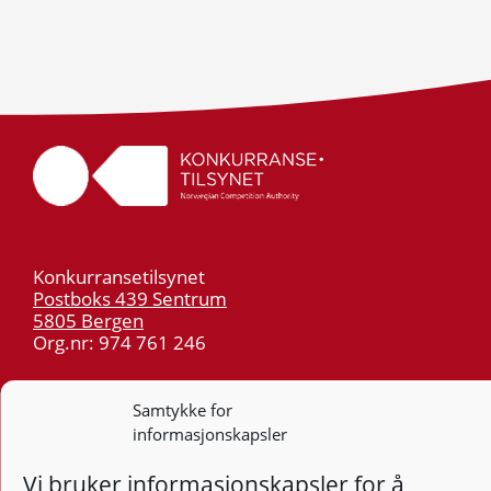
Konkurransetilsynet
Postboks 439 Sentrum
5805 Bergen
Org.nr: 974 761 246
Telefon:
55 59 75 00
Samtykke for
E-post:
post@kt.no
informasjonskapsler
Nyhetsvarsel >>
Vi bruker informasjonskapsler for å