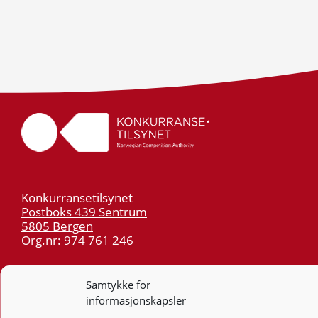
Konkurransetilsynet
Postboks 439 Sentrum
5805 Bergen
Org.nr: 974 761 246
Telefon:
55 59 75 00
Samtykke for
E-post:
post@kt.no
informasjonskapsler