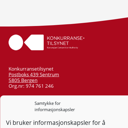
Konkurransetilsynet
Postboks 439 Sentrum
5805 Bergen
Org.nr: 974 761 246
Telefon:
55 59 75 00
Samtykke for
E-post:
post@kt.no
informasjonskapsler
Nyhetsvarsel >>
Vi bruker informasjonskapsler for å