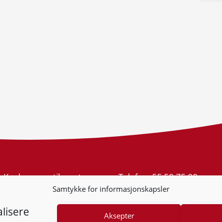
Konkurransetilsynet
Telefon:
55 59 75 00
Postboks 439 Sentrum
E-post:
post@kt.no
Samtykke for informasjonskapsler
5805 Bergen
Nyhetsvarsel >>
Org.nr: 974 761 246
lisere
Aksepter