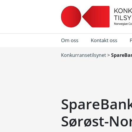
Om oss
Kontakt oss
Konkurransetilsynet
>
SpareBan
SpareBank
Sørøst-No