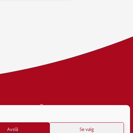
Personvern
Tilgjengelighetserklæring
Avslå
Se valg