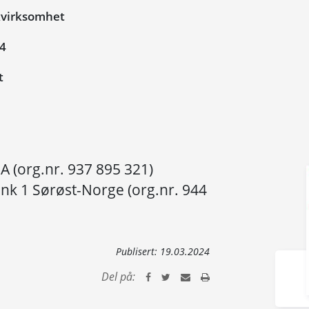
kvirksomhet
24
t
 (org.nr. 937 895 321)
k 1 Sørøst-Norge (org.nr. 944
Publisert:
19.03.2024
Del på: