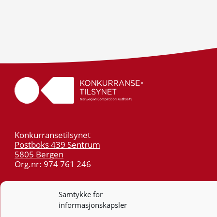
Konkurransetilsynet
Postboks 439 Sentrum
5805 Bergen
Org.nr: 974 761 246
Telefon:
55 59 75 00
Samtykke for
E-post:
post@kt.no
informasjonskapsler