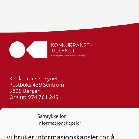
Konkurransetilsynet
Postboks 439 Sentrum
5805 Bergen
Org.nr: 974 761 246
Telefon:
55 59 75 00
Samtykke for
E-post:
post@kt.no
informasjonskapsler
Nyhetsvarsel >>
Vi bruker informasjonskapsler for å