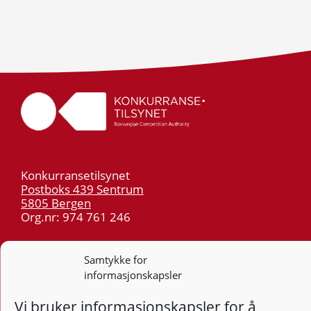
Konkurransetilsynet
Postboks 439 Sentrum
5805 Bergen
Org.nr: 974 761 246
Telefon:
55 59 75 00
Samtykke for
E-post:
post@kt.no
informasjonskapsler
Nyhetsvarsel >>
Vi bruker informasjonskapsler for å