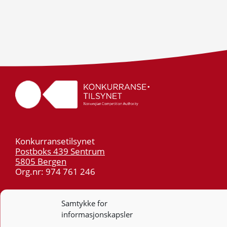
Konkurransetilsynet
Postboks 439 Sentrum
5805 Bergen
Org.nr: 974 761 246
Telefon:
55 59 75 00
Samtykke for
E-post:
post@kt.no
informasjonskapsler