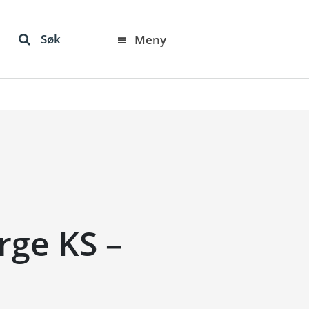
Søk
Meny
ge KS –