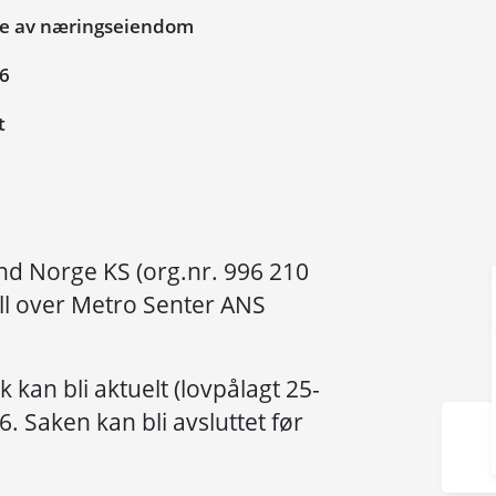
ie av næringseiendom
26
t
d Norge KS (org.nr. 996 210
ll over Metro Senter ANS
ak kan bli aktuelt (lovpålagt 25-
. Saken kan bli avsluttet før