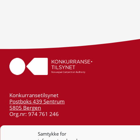
Konkurransetilsynet
Postboks 439 Sentrum
5805 Bergen
Org.nr: 974 761 246
Telefon:
55 59 75 00
Samtykke for
E-post:
post@kt.no