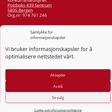
Konkurransetilsynet
Postboks 439 Sentrum
5805 Bergen
Org.nr: 974 761 246
Telefon:
55 59 75 00
Samtykke for
E-post:
post@kt.no
informasjonskapsler
Nyhetsvarsel >>
Vi bruker informasjonskapsler for å
optimalisere nettstedet vårt.
Personvern
Tilgjengelighetserklæring
Aksepter
Følg
F
Avslå
Se valg
Cookie policy
Personvernerklæring