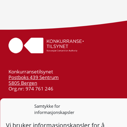
Konkurransetilsynet
Postboks 439 Sentrum
5805 Bergen
Org.nr: 974 761 246
Telefon:
55 59 75 00
Samtykke for
E-post:
post@kt.no
informasjonskapsler
Nyhetsvarsel >>
Vi bruker informasjonskapsler for å