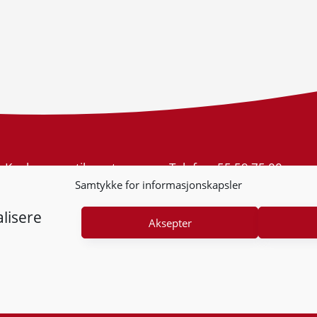
Konkurransetilsynet
Telefon:
55 59 75 00
Postboks 439 Sentrum
E-post:
post@kt.no
Samtykke for informasjonskapsler
5805 Bergen
Nyhetsvarsel >>
Org.nr: 974 761 246
lisere
Aksepter