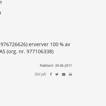
11
t
r. 976726626) erverver 100 % av
 AS (org. nr. 977106338)
Publisert:
30.06.2011
Del på: