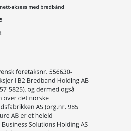
rnett-aksess med bredbånd
05
t
vensk foretaksnr. 556630-
aksjer i B2 Bredband Holding AB
557-5825), og dermed også
n over det norske
dsfabrikken AS (org.nr. 985
ure AB er et heleid
 Business Solutions Holding AS