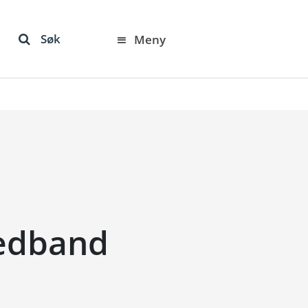
Søk
Meny
redband