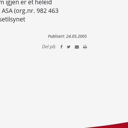
m igjen er et heleid
 ASA (org.nr. 982 463
setilsynet
Publisert:
24.05.2005
Del på: