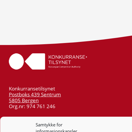
Konkurransetilsynet
Postboks 439 Sentrum
5805 Bergen
Org.nr: 974 761 246
Telefon:
55 59 75 00
Samtykke for
E-post:
post@kt.no
informasjonskapsler