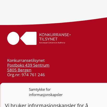
Konkurransetilsynet
Postboks 439 Sentrum
5805 Bergen
Org.nr: 974 761 246
Telefon:
55 59 75 00
Samtykke for
E-post:
post@kt.no
informasjonskapsler
Nyhetsvarsel >>
Vi bruker informasjonskapsler for å