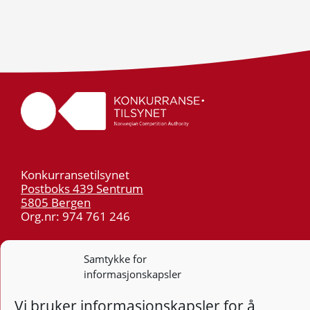
Konkurransetilsynet
Postboks 439 Sentrum
5805 Bergen
Org.nr: 974 761 246
Telefon:
55 59 75 00
Samtykke for
E-post:
post@kt.no
informasjonskapsler
Nyhetsvarsel >>
Vi bruker informasjonskapsler for å