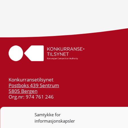
Konkurransetilsynet
Postboks 439 Sentrum
5805 Bergen
Org.nr: 974 761 246
Telefon:
55 59 75 00
Samtykke for
E-post:
post@kt.no
informasjonskapsler