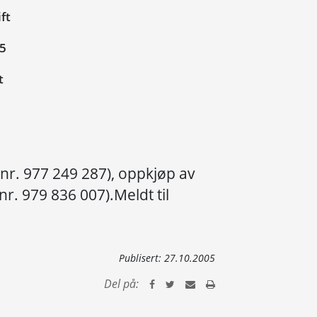
ft
05
t
nr. 977 249 287), oppkjøp av
r. 979 836 007).Meldt til
Publisert:
27.10.2005
Del på: