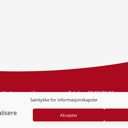
Konkurransetilsynet
Telefon:
55 59 75 00
Postboks 439 Sentrum
E-post:
post@kt.no
Samtykke for informasjonskapsler
5805 Bergen
Nyhetsvarsel >>
Org.nr: 974 761 246
lisere
Aksepter