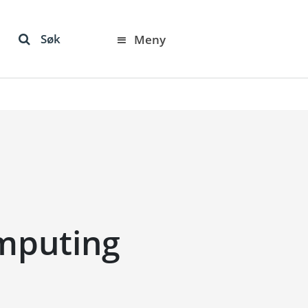
Søk
Meny
mputing