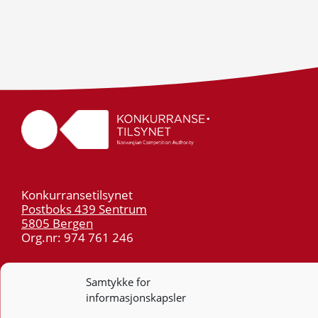
Konkurransetilsynet
Postboks 439 Sentrum
5805 Bergen
Org.nr: 974 761 246
Telefon:
55 59 75 00
Samtykke for
E-post:
post@kt.no
informasjonskapsler
Nyhetsvarsel >>