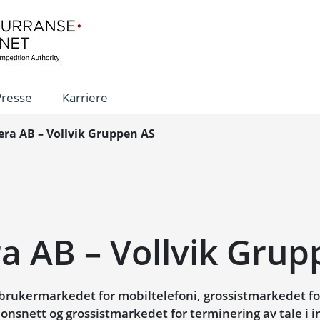
Presse
Karriere
era AB – Vollvik Gruppen AS
a AB – Vollvik Gru
rukermarkedet for mobiltelefoni, grossistmarkedet for t
nsnett og grossistmarkedet for terminering av tale i i