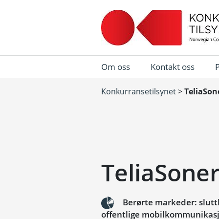
Om oss
Kontakt oss
Konkurransetilsynet
>
TeliaSon
TeliaSoner
Berørte markeder: sluttb
offentlige mobilkommunikasjo